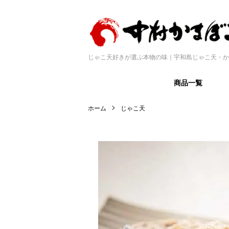
じゃこ天好きが選ぶ本物の味｜宇和島じゃこ天・か
商品一覧
ホーム
じゃこ天