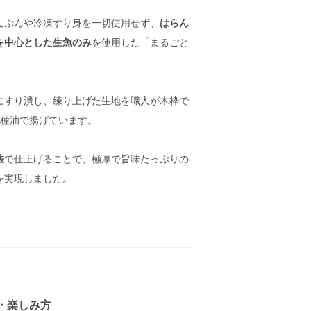
んぷんや冷凍すり身を一切使用せず、
はらん
を中心とした生魚のみ
を使用した「まるごと
にすり潰し、練り上げた生地を職人が木枠で
菜種油で揚げています。
法
で仕上げることで、極厚で旨味たっぷりの
を実現しました。
・楽しみ方