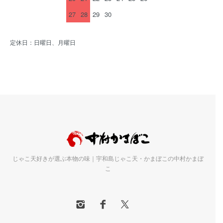
27
28
29
30
定休日：日曜日、月曜日
じゃこ天好きが選ぶ本物の味｜宇和島じゃこ天・かまぼこの中村かまぼ
こ